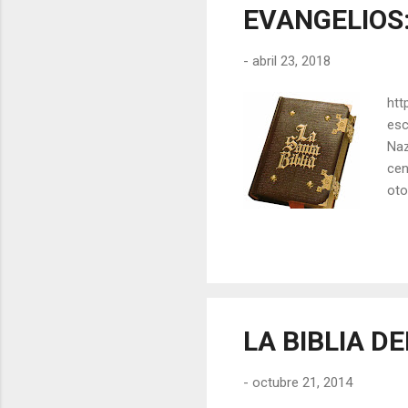
EVANGELIOS
-
abril 23, 2018
htt
esc
Naz
cen
oto
vez
Hac
cri
com
en 
LA BIBLIA D
-
octubre 21, 2014