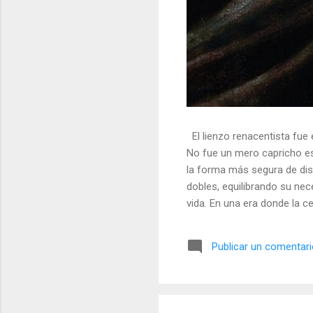
El lienzo renacentista fue 
No fue un mero capricho est
la forma más segura de dis
dobles, equilibrando su nec
vida. En una era donde la ce
símbolos, las distorsiones y
🎭 La arquitectura del engañ
Publicar un comentar
multifacético. Los pintores 