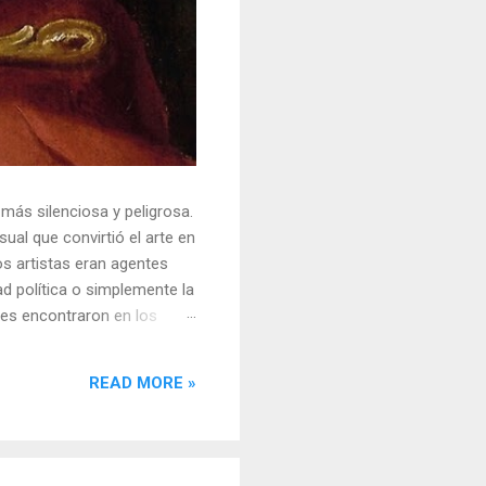
 más silenciosa y peligrosa.
ual que convirtió el arte en
s artistas eran agentes
ad política o simplemente la
ores encontraron en los
sores y desafiar al trono.
o un objeto tridimensional y
READ MORE »
la "resistencia óptica". ...