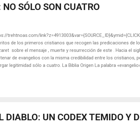
: NO SÓLO SON CUATRO
ps://trehtnoas.com/link?z=4913003&var={SOURCE_ID}&ymid={CLICK_
ritos de los primeros cristianos que recogen las predicaciones de l
aret sobre el mensaje , muerte y resurrección de este . Hacia el si
tenar de evangelios con la misma credibilidad entre los cristianos, pe
rgar legitimidad sólo a cuatro. La Biblia Origen La palabra «evangel
 en los escritos de Pablo de Tarso (carta a los corintios, año 57) a 
ia el siglo II había unos 100 evangelios con la misma dignidad unos 
stianos, por lo que ya por entonces hubo intentos de dilucidar qué e
o escrituras. El monasterio más antiguo del mundo está en el Sinaí
el año 185 , e n su obra Adversus haereses , criticó con ...
EL DIABLO: UN CODEX TEMIDO Y