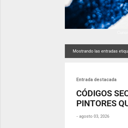
Curios
Mostrando las entradas eti
E
n
t
r
Entrada destacada
a
d
CÓDIGOS SEC
a
PINTORES QU
s
-
agosto 03, 2026