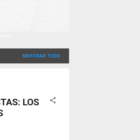
tiérrez
MOSTRAR TODO
TAS: LOS
S