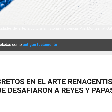
idades del arte, la cultura la historia y la ciencia. Por: Montserrat Gu
quetadas como
antiguo testamento
RETOS EN EL ARTE RENACENTIS
E DESAFIARON A REYES Y PAPA