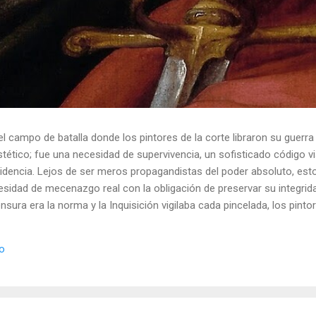
el campo de batalla donde los pintores de la corte libraron su guerra
ético; fue una necesidad de supervivencia, un sofisticado código vis
idencia. Lejos de ser meros propagandistas del poder absoluto, esto
esidad de mecenazgo real con la obligación de preservar su integrid
nsura era la norma y la Inquisición vigilaba cada pincelada, los pint
 los objetos cotidianos un lenguaje cifrado capaz de eludir a los cen
o El retrato renacentista no era un simple reflejo de la realidad, sin
io
de la corte eran los agentes dobles definitivos, y dominaban el arte de 