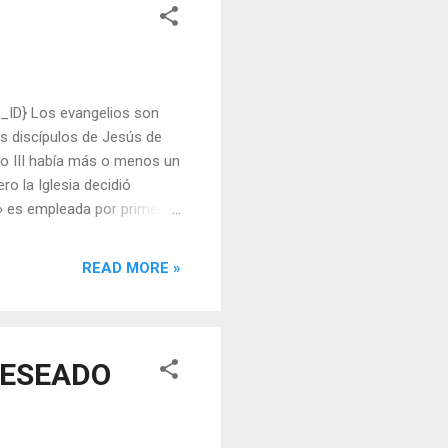
ID} Los evangelios son
os discípulos de Jesús de
glo III había más o menos un
ro la Iglesia decidió
io» es empleada por primera
las comunidades cristianas.
que otros entre los
READ MORE »
vangelios deberían leerse
 E l obispo Ireneo de Lyon,
 DESEADO