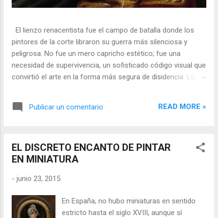
El lienzo renacentista fue el campo de batalla donde los
pintores de la corte libraron su guerra más silenciosa y
peligrosa. No fue un mero capricho estético; fue una
necesidad de supervivencia, un sofisticado código visual que
convirtió el arte en la forma más segura de disidencia. Lejos
de ser meros propagandistas del poder absoluto, estos
artistas eran agentes dobles, equilibrando su necesidad de
READ MORE »
Publicar un comentario
mecenazgo real con la obligación de preservar su integridad
política o simplemente la vida. En una era donde la censura
era la norma y la Inquisición vigilaba cada pincelada, los
EL DISCRETO ENCANTO DE PINTAR
pintores encontraron en los símbolos, las distorsiones y los
EN MINIATURA
objetos cotidianos un lenguaje cifrado capaz de eludir a los
censores y desafiar al trono. 🎭 La arquitectura del engaño
-
junio 23, 2015
El retrato renacentista no era un simple reflejo de la realidad,
sino un objeto tridimensional y multifacético. Los pintores
En España, no hubo miniaturas en sentido
de la corte eran los agentes dobles definitivos, y dominaban
estricto hasta el siglo XVIII, aunque sí
el arte de la "resistencia óptica". ...