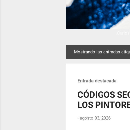
Curiosi
Mostrando las entradas eti
E
n
t
r
Entrada destacada
a
d
CÓDIGOS SE
a
LOS PINTORE
s
-
agosto 03, 2026