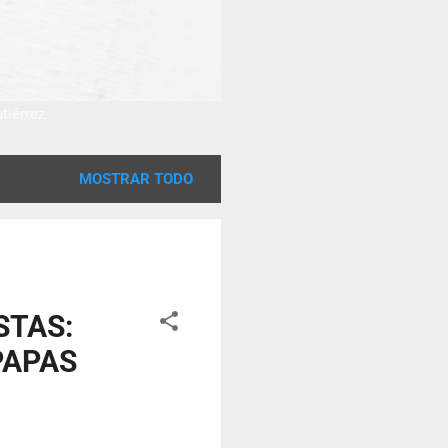
utiérrez
MOSTRAR TODO
STAS:
PAPAS