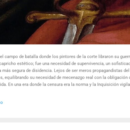
el campo de batalla donde los pintores de la corte libraron su guer
capricho estético; fue una necesidad de supervivencia, un sofistica
rma más segura de disidencia. Lejos de ser meros propagandistas del
es, equilibrando su necesidad de mecenazgo real con la obligación d
ida. En una era donde la censura era la norma y la Inquisición vigil
 símbolos, las distorsiones y los objetos cotidianos un lenguaje ci
o. 🎭 La arquitectura del engaño El retrato renacentista no era un sim
io
al y multifacético. Los pintores de la corte eran los agentes doble
ica". ...