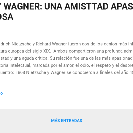
Y WAGNER: UNA AMISTTAD APA
OSA
edrich Nietzsche y Richard Wagner fueron dos de los genios más in
tura europea del siglo XIX. Ambos compartieron una profunda admi
stad y una aguda crítica. Su relación fue una de las más apasiona
toria intelectual, marcada por el amor, el odio, el respeto y el desp
uentro: 1868 Nietzsche y Wagner se conocieron a finales del año 1
tzsche tenía veinticuatro años, y su admirado Wagner pasaba los c
 músico, Ottilie Brockhause, quien invitó a Nietzsche a la velada en
io
uentro. Nietzsche era entonces profesor de filología clásica en la 
sionado de la música. Wagner era ya un compositor consagrado y c
renado obras maestras como Tristán e Isolda o Los maestros cant
uentro fue un flechazo intelectual y artístico. Nietzsche qu...
MÁS ENTRADAS