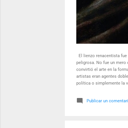
El lienzo renacentista fue 
peligrosa. No fue un mero 
convirtió el arte en la fo
artistas eran agentes dobl
política o simplemente la v
pintores encontraron en los
censores y desafiar al tron
Publicar un comentar
sino un objeto tridimension
el arte de la "resistencia ópt