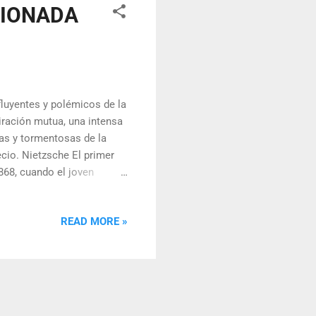
SIONADA
fluyentes y polémicos de la
ración mutua, una intensa
das y tormentosas de la
recio. Nietzsche El primer
868, cuando el joven
incuenta. Fue la hermana
 la que se produjo el
READ MORE »
Universidad de Basilea y un
ontrovertido, que había
ores de Núremberg. El