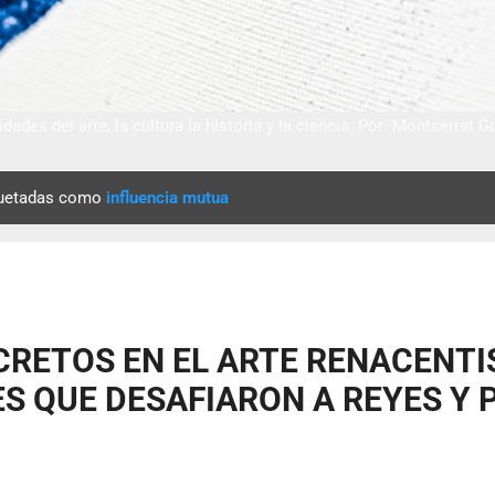
dades del arte, la cultura la historia y la ciencia. Por: Montserrat G
quetadas como
influencia mutua
CRETOS EN EL ARTE RENACENTI
S QUE DESAFIARON A REYES Y 