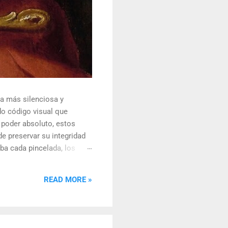
ra más silenciosa y
do código visual que
 poder absoluto, estos
e preservar su integridad
aba cada pincelada, los
frado capaz de eludir a los
ple reflejo de la realidad,
READ MORE »
s definitivos, y dominaban