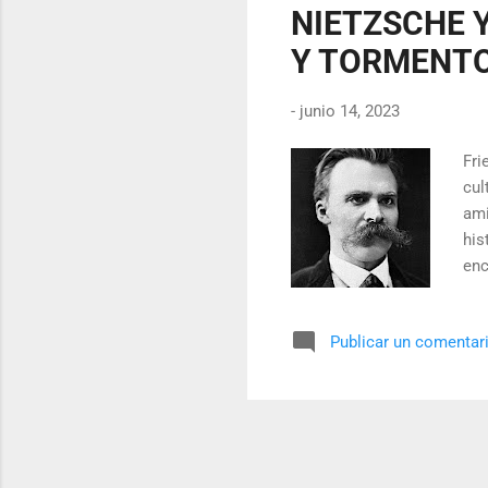
NIETZSCHE 
Y TORMENT
-
junio 14, 2023
Fri
cul
ami
his
enc
Nie
del
Publicar un comentar
enc
apa
est
enc