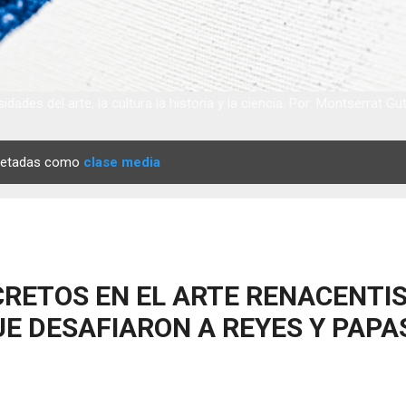
idades del arte, la cultura la historia y la ciencia. Por: Montserrat Gu
quetadas como
clase media
RETOS EN EL ARTE RENACENTIS
E DESAFIARON A REYES Y PAPA