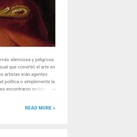
 más silenciosa y peligrosa.
ual que convirtió el arte en
s artistas eran agentes
ad política o simplemente la
ores encontraron en los
sores y desafiar al trono.
o un objeto tridimensional y
READ MORE »
la "resistencia óptica". ...