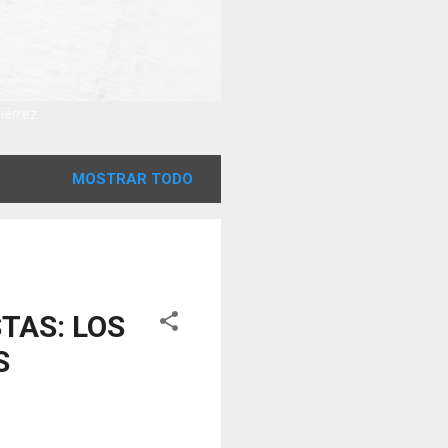
tiérrez
MOSTRAR TODO
TAS: LOS
S