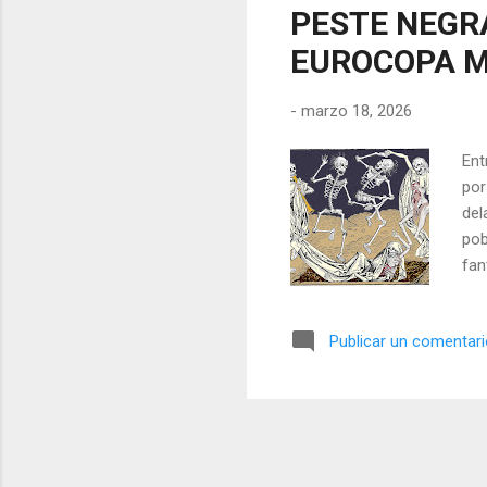
PESTE NEGR
EUROCOPA 
-
marzo 18, 2026
Ent
por
del
pob
fan
hab
Neg
Publicar un comentar
vis
señ
dis
Capí