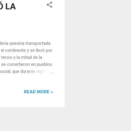
Ó LA
teria asesina transportada
el continente y se llevó por
tercio y la mitad de la
 se convirtieron en pueblos
cial, que durante siglos
ha presentado la Peste
a humanidad. Pero esta
READ MORE »
s, de aquellas mansiones
l fuego, emerge una historia
calmente nueva . ⚰️