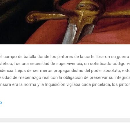
el campo de batalla donde los pintores de la corte libraron su guerra
ético; fue una necesidad de supervivencia, un sofisticado código vis
idencia. Lejos de ser meros propagandistas del poder absoluto, esto
esidad de mecenazgo real con la obligación de preservar su integrid
nsura era la norma y la Inquisición vigilaba cada pincelada, los pint
 los objetos cotidianos un lenguaje cifrado capaz de eludir a los cen
o El retrato renacentista no era un simple reflejo de la realidad, sin
io
de la corte eran los agentes dobles definitivos, y dominaban el arte de 