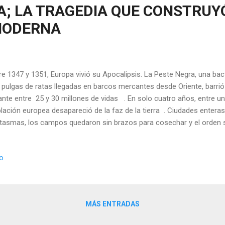
A; LA TRAGEDIA QUE CONSTRUY
MODERNA
re 1347 y 1351, Europa vivió su Apocalipsis. La Peste Negra, una bac
 pulgas de ratas llegadas en barcos mercantes desde Oriente, barrió 
ante entre 25 y 30 millones de vidas . En solo cuatro años, entre un 
lación europea desapareció de la faz de la tierra . Ciudades enteras
tasmas, los campos quedaron sin brazos para cosechar y el orden so
ía parecido inmutable, se resquebrajó. La narrativa tradicional nos 
ra como una catástrofe, un paréntesis de horror en la historia de l
io
ión, aunque cierta, es incompleta. Porque de aquellas fosas comune
oriales vacías y de aquellos registros notariales ennegrecidos por e
tinta: la de un mundo que se desmorona para renacer de forma radi
tulo I: El Jinet...
MÁS ENTRADAS