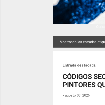
Curios
Mostrando las entradas eti
E
n
t
r
Entrada destacada
a
d
CÓDIGOS SEC
a
PINTORES QU
s
-
agosto 03, 2026