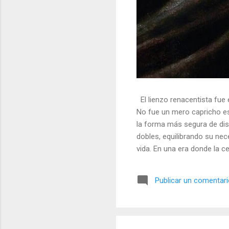
El lienzo renacentista fue 
No fue un mero capricho est
la forma más segura de dis
dobles, equilibrando su nec
vida. En una era donde la ce
símbolos, las distorsiones y
🎭 La arquitectura del engañ
Publicar un comentar
multifacético. Los pintores 