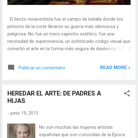
El lienzo renacentista fue el campo de batalla donde los
pintores de la corte libraron su guerra más silenciosa y
peligrosa. No fue un mero capricho estético; fue una
necesidad de supervivencia, un sofisticado código visual que
convirtió el arte en la forma más segura de disidencia. Lejos
de ser meros propagandistas del poder absoluto, estos
artistas eran agentes dobles, equilibrando su necesidad de
READ MORE »
Publicar un comentario
mecenazgo real con la obligación de preservar su integridad
política o simplemente la vida. En una era donde la censura
era la norma y la Inquisición vigilaba cada pincelada, los
HEREDAR EL ARTE: DE PADRES A
pintores encontraron en los símbolos, las distorsiones y los
HIJAS
objetos cotidianos un lenguaje cifrado capaz de eludir a los
censores y desafiar al trono. 🎭 La arquitectura del engaño
-
junio 19, 2015
El retrato renacentista no era un simple reflejo de la realidad,
sino un objeto tridimensional y multifacético. Los pintores
No son muchas las mujeres artistas
de la corte eran los agentes dobles definitivos, y dominaban
españolas que son conocidas de la Época
el arte de la "resistencia óptica". ...