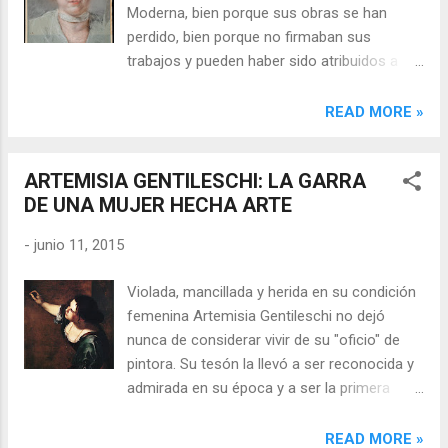
Moderna, bien porque sus obras se han
perdido, bien porque no firmaban sus
trabajos y pueden haber sido atribuidos a
otros artistas masculinos. No figuran como
colectivo, pero si hubo, sin embargo,
READ MORE »
mujeres individuales excepcionalmente
notables que desarrollaron su genio artístico
ARTEMISIA GENTILESCHI: LA GARRA
de manera sobresaliente, muchas de ellas
DE UNA MUJER HECHA ARTE
hijas de artistas reconocidos. Ana María
Mengs Artistas por entretenimiento Durante
-
junio 11, 2015
la Edad Moderna, del siglo XVI hasta
comienzos del siglo XIX, la realización de
Violada, mancillada y herida en su condición
obras artísticas estaba reservado, casi
femenina Artemisia Gentileschi no dejó
exclusivamente, a las mujeres de los
nunca de considerar vivir de su "oficio" de
estamentos sociales más elevados como
pintora. Su tesón la llevó a ser reconocida y
forma de llenar las horas de ocio.
admirada en su época y a ser la primera
Generalmente, estas mujeres realizan
mujer admitida en la Academia de Dibujo de
autorretratos o retratos de personajes de su
Florencia. Autorretrato Una vida llena de
READ MORE »
entorno familiar (el marido, los hijos),