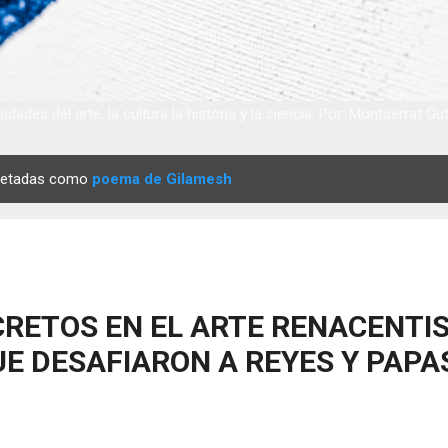
idades del arte, la cultura la historia y la ciencia. Por: Montserrat Gu
quetadas como
poema de Gilamesh
RETOS EN EL ARTE RENACENTIS
E DESAFIARON A REYES Y PAPA