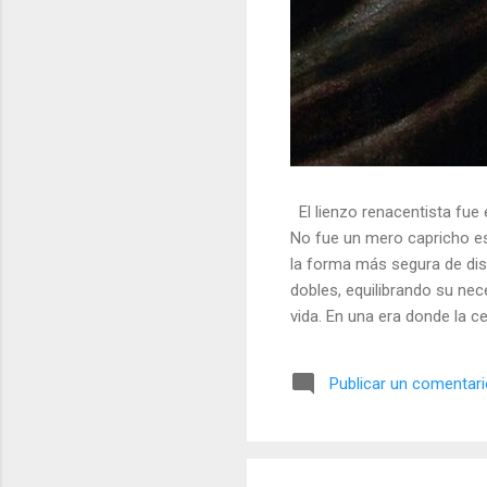
El lienzo renacentista fue 
No fue un mero capricho est
la forma más segura de dis
dobles, equilibrando su nec
vida. En una era donde la ce
símbolos, las distorsiones y
🎭 La arquitectura del engañ
Publicar un comentar
multifacético. Los pintores 