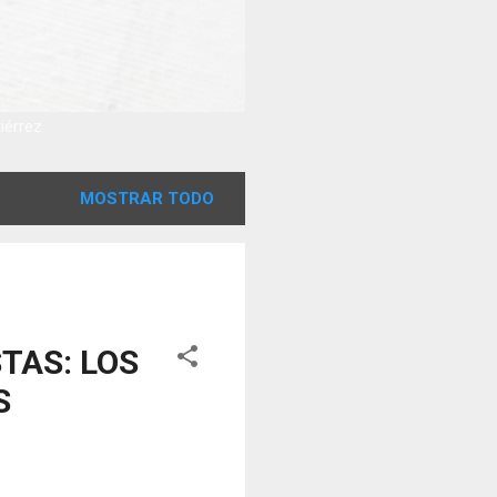
tiérrez
MOSTRAR TODO
TAS: LOS
S