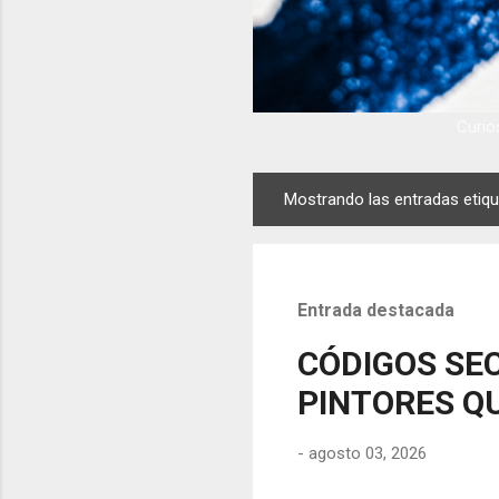
Curios
Mostrando las entradas eti
E
n
t
r
Entrada destacada
a
d
CÓDIGOS SEC
a
PINTORES QU
s
-
agosto 03, 2026