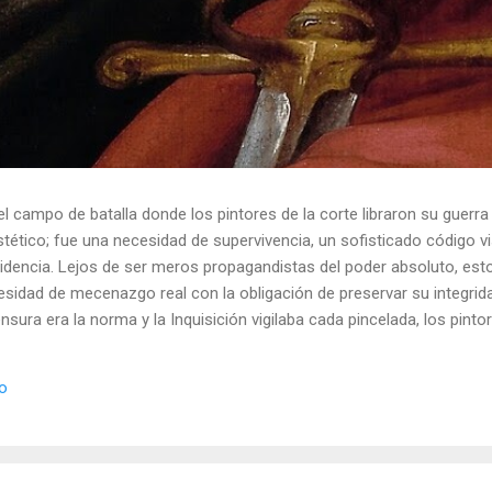
el campo de batalla donde los pintores de la corte libraron su guerra
ético; fue una necesidad de supervivencia, un sofisticado código vis
idencia. Lejos de ser meros propagandistas del poder absoluto, esto
esidad de mecenazgo real con la obligación de preservar su integrid
nsura era la norma y la Inquisición vigilaba cada pincelada, los pint
 los objetos cotidianos un lenguaje cifrado capaz de eludir a los cen
o El retrato renacentista no era un simple reflejo de la realidad, sin
io
de la corte eran los agentes dobles definitivos, y dominaban el arte de 