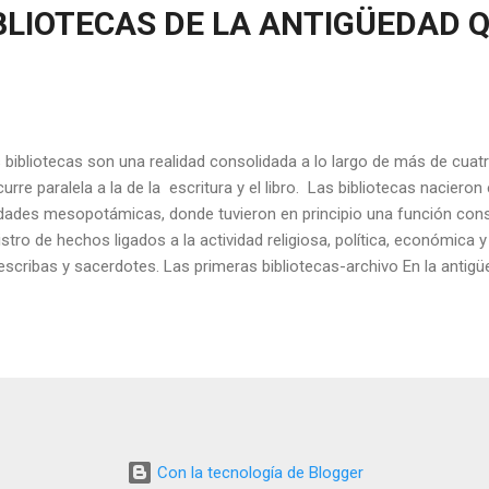
BLIOTECAS DE LA ANTIGÜEDAD Q
 bibliotecas son una realidad consolidada a lo largo de más de cuatr
curre paralela a la de la escritura y el libro. Las bibliotecas naciero
dades mesopotámicas, donde tuvieron en principio una función cons
istro de hechos ligados a la actividad religiosa, política, económica y 
escribas y sacerdotes. Las primeras bibliotecas-archivo En la antigüe
vían como archivos imperiales, santuarios de escrituras sagradas y d
nicas. Los documentos de las primeras bibliotecas estaban escritos
tablillas de barro, un soporte que ha garantizado su conservación.
 bibliotecas-archivo de Mari, Lagash, Ebla, Ugarit y Assurbanipal. Mar
uada al oeste del Eufrates en la actual Tell Hariri (Siria) que estuvo ha
Con la tecnología de Blogger