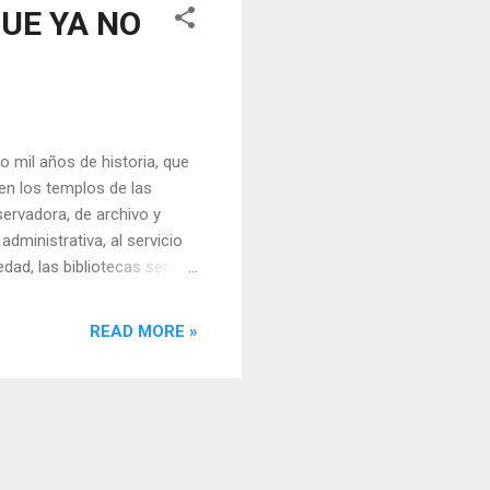
UE YA NO
o mil años de historia, que
n en los templos de las
ervadora, de archivo y
administrativa, al servicio
dad, las bibliotecas servían
epósitos de literatura y
 en escritura cuneiforme
READ MORE »
 Destacaron especialmente
i, una ciudad antigua
bitada desde el ...