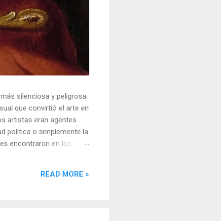
 más silenciosa y peligrosa.
ual que convirtió el arte en
s artistas eran agentes
ad política o simplemente la
ores encontraron en los
sores y desafiar al trono.
o un objeto tridimensional y
READ MORE »
la "resistencia óptica". ...