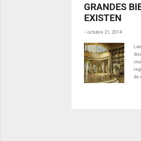
GRANDES BI
EXISTEN
-
octubre 21, 2014
Las
dis
ciu
reg
de 
ser
cró
en 
las
sit