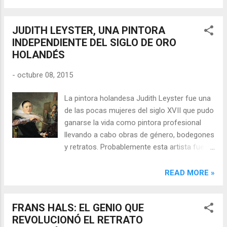
autorretratos, las escenas bíblicas y los
los temas en las casas privadas, pero se
grabados. Un joven genio llamado
produjeron relativamente pocos. ...
JUDITH LEYSTER, UNA PINTORA
Rembrandt Rembrandt Harmenszoon van
INDEPENDIENTE DEL SIGLO DE ORO
Rijn (Leiden, 1606-Ámsterdam, 1669) es con
HOLANDÉS
toda seguridad el artista más importante de
la historia de los Países Bajos. Su aportación
-
octubre 08, 2015
a la pintura coincide con lo que los
historiadores han dado en llamar la Edad de
La pintora holandesa Judith Leyster fue una
Oro neerlandesa, el considerado momento
de las pocas mujeres del siglo XVII que pudo
cumbre de su cultura, ciencia, comercio,
ganarse la vida como pintora profesional
poderío e influencia política. Sus dibujos y
llevando a cabo obras de género, bodegones
pinturas fueron siempre muy populares,
y retratos. Probablemente esta artista fuera
gozando también de gran fama entre los
alumna de Frans Hals, cuya influencia en su
artistas, pero la grandeza de su genio y las
obra es patente. Autorretrato Inicio de su
READ MORE »
cualidades de su obra trascendieron a
carrera Judith Jans. Leyster nació en
Holanda. Frans Hals, el genio que
Haarlem (Holanda) en 1609 y fue la octava
revolucionó el retrato holandés ...
FRANS HALS: EL GENIO QUE
hija de una familia cuyo padre era
REVOLUCIONÓ EL RETRATO
comerciante textil y fabricante de cerveza.