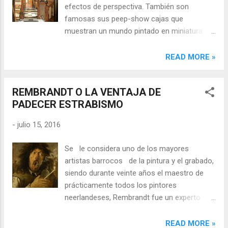
efectos de perspectiva. También son
famosas sus peep-show cajas que
muestran un mundo pintado en miniatura
visto a través de una pequeña abertura.
Siglo de Oro holandés # main_activity.xml ...
READ MORE »
... La pintura holandesa del Siglo de oro, que
abarca el siglo XVII, posee muchas de las
REMBRANDT O LA VENTAJA DE
características del Barroco europeo, sin
PADECER ESTRABISMO
embargo, carece normalmente de la
idealización y el esplendor típicos de este.
-
julio 15, 2016
No obstante, la mayor parte de las obras de
estos artistas holandeses (fue un periodo
Se le considera uno de los mayores
muy fecundo en diversos géneros) reflejan
artistas barrocos de la pintura y el grabado,
un detallado realismo. Otro rasgo distintivo
siendo durante veinte años el maestro de
es la escasez de pintura religiosa (el
prácticamente todos los pintores
calvinismo holandés la vetaba en las iglesias
neerlandeses, Rembrandt fue un experto
por lo que el arte holandés tuvo que
tanto en los retratos de sus
reinventarse tras el corte con la tradición
contemporáneos como en sus
READ MORE »
cultural católica), aunque si eran aceptados