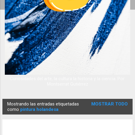
Curiosidades del arte, la cultura la historia y la ciencia. Por:
Montserrat Gutiérrez
Mostrando las entradas etiquetadas
MOSTRAR TODO
E
como
pintura holandesa
n
t
r