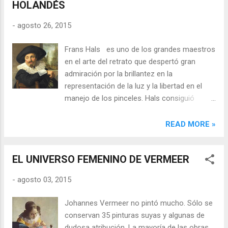
HOLANDÉS
Lo cierto, es que ya en su juventud, con
diecinueve años, era lo suficientemente
-
agosto 26, 2015
conocida como para ser mencionada en un
libro del cronista de Haarlem Samuel
Frans Hals es uno de los grandes maestros
Ampzing titulado Beschrijvinge ende lof der
en el arte del retrato que despertó gran
stadt Haerlem , publicado en 1628. El
admiración por la brillantez en la
Renacimiento y el Barroco con mirada
representación de la luz y la libertad en el
femenina No se conocen bien los detalles
manejo de los pinceles. Hals consiguió
de su formación, pero es posible que Judith,
penetrar en la personalidad de sus modelos
al igual que con muchos artistas, pudiera
confiriéndoles una vitalidad y una
READ MORE »
haber tenido diferentes maestros. Samuel
espontaneidad hasta entonces
Ampzing parece sugerir en su libro que ...
desconocidas. Retrato de Isaac Abrahamsz
EL UNIVERSO FEMENINO DE VERMEER
Éxito clamoroso La retratística holandesa
gozó de un gran auge en el siglo XVII, debido
-
agosto 03, 2015
a la pujanza económica y comercial del país
y al interés que las clases acomodadas
Johannes Vermeer no pintó mucho. Sólo se
tenían en dejar constancia de su buena
conservan 35 pinturas suyas y algunas de
fortuna a través de sus retratos. Pero será
dudosa atribución. La mayoría de las obras