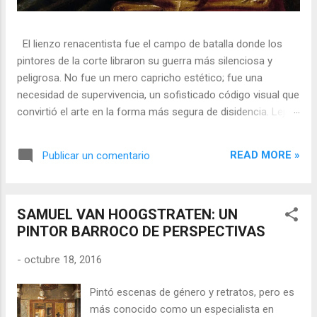
El lienzo renacentista fue el campo de batalla donde los
pintores de la corte libraron su guerra más silenciosa y
peligrosa. No fue un mero capricho estético; fue una
necesidad de supervivencia, un sofisticado código visual que
convirtió el arte en la forma más segura de disidencia. Lejos
de ser meros propagandistas del poder absoluto, estos
artistas eran agentes dobles, equilibrando su necesidad de
READ MORE »
Publicar un comentario
mecenazgo real con la obligación de preservar su integridad
política o simplemente la vida. En una era donde la censura
era la norma y la Inquisición vigilaba cada pincelada, los
SAMUEL VAN HOOGSTRATEN: UN
pintores encontraron en los símbolos, las distorsiones y los
PINTOR BARROCO DE PERSPECTIVAS
objetos cotidianos un lenguaje cifrado capaz de eludir a los
censores y desafiar al trono. 🎭 La arquitectura del engaño
-
octubre 18, 2016
El retrato renacentista no era un simple reflejo de la realidad,
sino un objeto tridimensional y multifacético. Los pintores
Pintó escenas de género y retratos, pero es
de la corte eran los agentes dobles definitivos, y dominaban
más conocido como un especialista en
el arte de la "resistencia óptica". ...