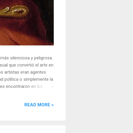
 más silenciosa y peligrosa.
ual que convirtió el arte en
s artistas eran agentes
ad política o simplemente la
ores encontraron en los
sores y desafiar al trono.
o un objeto tridimensional y
READ MORE »
la "resistencia óptica". ...