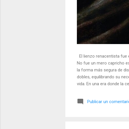
El lienzo renacentista fue 
No fue un mero capricho est
la forma más segura de dis
dobles, equilibrando su nec
vida. En una era donde la ce
símbolos, las distorsiones y
🎭 La arquitectura del engañ
Publicar un comentar
multifacético. Los pintores 