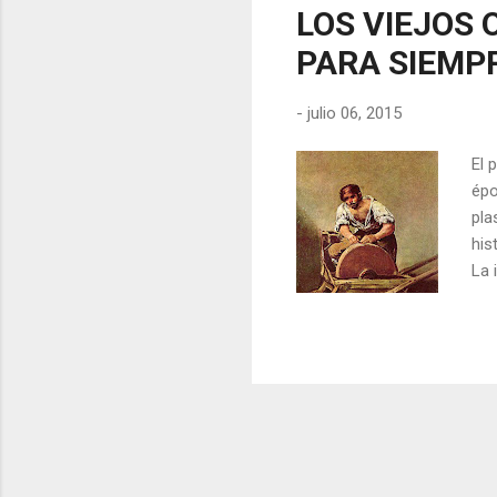
LOS VIEJOS 
PARA SIEMP
-
julio 06, 2015
El 
épo
pla
his
La 
des
muc
cur
par
gen
est