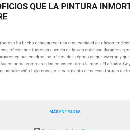
OFICIOS QUE LA PINTURA INMOR
RE
progreso ha hecho desaparecer una gran cantidad de oficios tradicio
cas, oficios que fueron la esencia de la vida cotidiana durante sigl
smaron en sus cuadros los oficios de la época en que vivieron y q
tóricos sobre como eran las cosas en otros tiempos. El afilador. Goy
industrialización trajo consigo el nacimiento de nuevas formas de tra
aparición de oficios artesanales que en la inmensa mayoría de los 
ho tiempo o que aún subsistiendo, obviamente, se realizan de mod
iosidad cabe mencionar que algunos de estos oficios artesanales se
a las personas que los practicaban y sus descendientes, dado que so
eración en generación. Velázquez: sus otros "oficios" en la Corte d
MÁS ENTRADAS
os fuero...