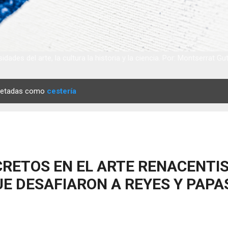
idades del arte, la cultura la historia y la ciencia. Por: Montserrat Gu
quetadas como
cestería
RETOS EN EL ARTE RENACENTIS
E DESAFIARON A REYES Y PAPA