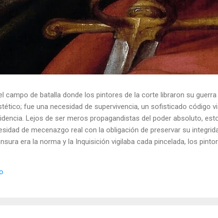
el campo de batalla donde los pintores de la corte libraron su guerra
ético; fue una necesidad de supervivencia, un sofisticado código vis
idencia. Lejos de ser meros propagandistas del poder absoluto, esto
esidad de mecenazgo real con la obligación de preservar su integrid
nsura era la norma y la Inquisición vigilaba cada pincelada, los pint
 los objetos cotidianos un lenguaje cifrado capaz de eludir a los cen
o El retrato renacentista no era un simple reflejo de la realidad, sin
io
de la corte eran los agentes dobles definitivos, y dominaban el arte de 