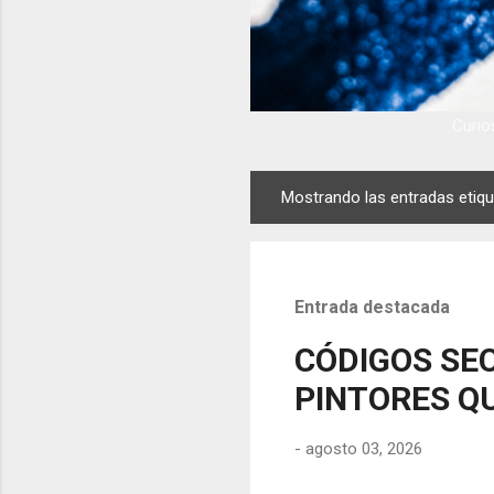
Curios
Mostrando las entradas eti
E
n
t
r
Entrada destacada
a
d
CÓDIGOS SEC
a
PINTORES QU
s
-
agosto 03, 2026