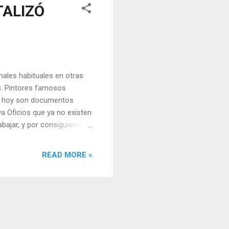
TALIZÓ
nales habituales en otras
os. Pintores famosos
ue hoy son documentos
a Oficios que ya no existen
bajar, y por consiguiente, la
casos se perdieron hace
o muy distinto. Como
READ MORE »
 convirtieron en apellidos
lían transmitirse de
e Felipe IV Algunos de