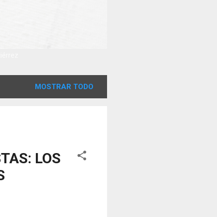
tiérrez
MOSTRAR TODO
TAS: LOS
S