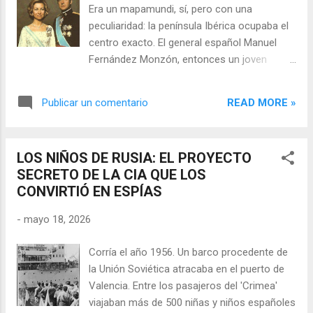
Era un mapamundi, sí, pero con una
peculiaridad: la península Ibérica ocupaba el
centro exacto. El general español Manuel
Fernández Monzón, entonces un joven
capitán de los servicios de inteligencia
franquistas, lo miraba fijamente. Frente a él,
READ MORE »
Publicar un comentario
un coronel estadounidense en el Pentágono
señaló la posición y dijo: "Por eso está
usted aquí" . Corría el año 1971. El veterano
LOS NIÑOS DE RUSIA: EL PROYECTO
dictador Francisco Franco, de 79 años,
SECRETO DE LA CIA QUE LOS
trataba de asegurar que su sistema de
CONVIRTIÓ EN ESPÍAS
gobierno continuara tras él . Y Estados
Unidos, que veía en ese régimen un "fiel y
-
mayo 18, 2026
subordinado aliado desde el comienzo de la
Guerra Fría" , no estaba dispuesto a dejar su
Corría el año 1956. Un barco procedente de
futuro al azar. Juan Carlos y Sofía 📡
la Unión Soviética atracaba en el puerto de
Capítulo I: La Sede Central Todo comenzó
Valencia. Entre los pasajeros del 'Crimea'
con una preocupación compartida. Desde
viajaban más de 500 niñas y niños españoles
Washington, Richard Nixon observaba con