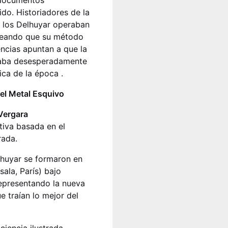
e documentos
ido. Historiadores de la
e los Delhuyar operaban
nteando que su método
encias apuntan a que la
scaba desesperadamente
ica de la época .
 el Metal Esquivo
 Vergara
tiva basada en el
rada.
huyar se formaron en
ala, París) bajo
presentando la nueva
e traían lo mejor del