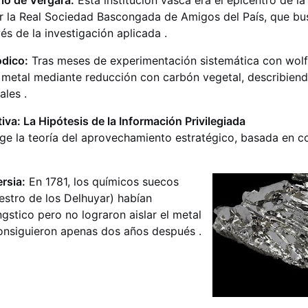
io de Vergara:
Esta institución vasca era el epicentro de la 
or la Real Sociedad Bascongada de Amigos del País, que bu
vés de la investigación aplicada .
dico:
Tras meses de experimentación sistemática con wolfr
o metal mediante reducción con carbón vegetal, describien
les .
tiva: La Hipótesis de la Información Privilegiada
urge la teoría del aprovechamiento estratégico, basada en 
rsia:
En 1781, los químicos suecos
stro de los Delhuyar) habían
ngstico pero no lograron aislar el metal
consiguieron apenas dos años después .