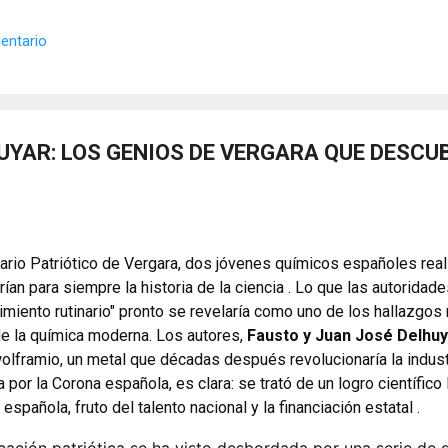
 los objetos cotidianos un lenguaje cifrado capaz de eludir a los cen
o El retrato renacentista no era un simple reflejo de la realidad, sin
entario
de la corte eran los agentes dobles definitivos, y dominaban el arte de 
YAR: LOS GENIOS DE VERGARA QUE DESCUB
ario Patriótico de Vergara, dos jóvenes químicos españoles rea
an para siempre la historia de la ciencia . Lo que las autoridade
imiento rutinario" pronto se revelaría como uno de los hallazgos
de la química moderna. Los autores,
Fausto y Juan José Delhuy
olframio, un metal que décadas después revolucionaría la industri
a por la Corona española, es clara: se trató de un logro científico
española, fruto del talento nacional y la financiación estatal .