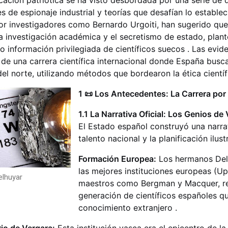
cación patriótica se ha visto desbordada por una serie d
s de espionaje industrial y teorías que desafían lo establec
or investigadores como Bernardo Urgoiti, han sugerido qu
la investigación académica y el secretismo de estado, pla
o información privilegiada de científicos suecos . Las evid
a de una carrera científica internacional donde España bu
del norte, utilizando métodos que bordearon la ética científ
1 📜 Los Antecedentes: La Carrera por
1.1 La Narrativa Oficial: Los Genios de
El Estado español construyó una narra
talento nacional y la planificación ilust
Formación Europea:
Los hermanos Del
las mejores instituciones europeas (Ups
lhuyar
maestros como Bergman y Macquer, re
generación de científicos españoles qu
conocimiento extranjero .