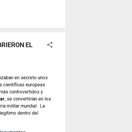
sores y desafiar al trono.
o un objeto tridimensional y
la "resistencia óptica". ...
RIERON EL
lizaban en secreto unos
s científicas europeas
 más controvertidos y
ar
, se convertirían en los
a militar mundial . La
 legítimo dentro del