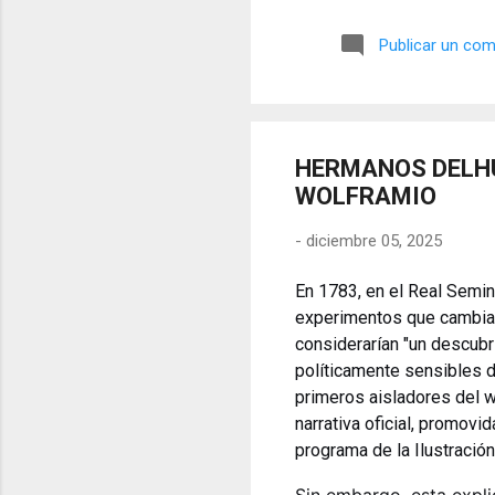
símbolos, las distorsiones y
🎭 La arquitectura del engañ
Publicar un com
multifacético. Los pintores 
HERMANOS DELHU
WOLFRAMIO
-
diciembre 05, 2025
En 1783, en el Real Semin
experimentos que cambiarí
considerarían "un descubr
políticamente sensibles 
primeros aisladores del w
narrativa oficial, promovid
programa de la Ilustración 