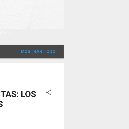
tiérrez
MOSTRAR TODO
TAS: LOS
S