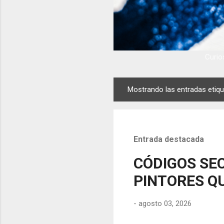
Curios
Mostrando las entradas eti
E
n
t
r
Entrada destacada
a
d
CÓDIGOS SEC
a
PINTORES QU
s
-
agosto 03, 2026