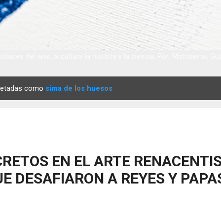
idades del arte, la cultura la historia y la ciencia. Por: Montserrat Gu
quetadas como
sima de los huesos
RETOS EN EL ARTE RENACENTIS
E DESAFIARON A REYES Y PAPA