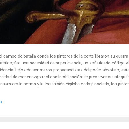
el campo de batalla donde los pintores de la corte libraron su guerra
ético; fue una necesidad de supervivencia, un sofisticado código vis
idencia. Lejos de ser meros propagandistas del poder absoluto, esto
esidad de mecenazgo real con la obligación de preservar su integrid
nsura era la norma y la Inquisición vigilaba cada pincelada, los pint
 los objetos cotidianos un lenguaje cifrado capaz de eludir a los cen
o El retrato renacentista no era un simple reflejo de la realidad, sin
io
de la corte eran los agentes dobles definitivos, y dominaban el arte de 