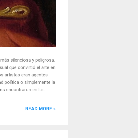
 más silenciosa y peligrosa.
ual que convirtió el arte en
s artistas eran agentes
ad política o simplemente la
ores encontraron en los
sores y desafiar al trono.
o un objeto tridimensional y
READ MORE »
la "resistencia óptica". ...