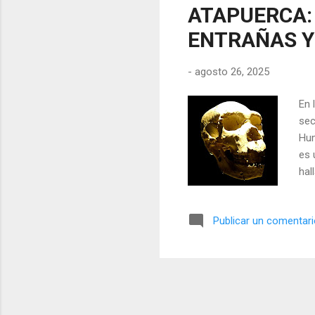
ATAPUERCA:
ENTRAÑAS Y
-
agosto 26, 2025
En 
sec
Hum
es 
hal
hum
Esc
Publicar un comentar
Mil
met
his
Mes