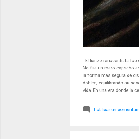
El lienzo renacentista fue 
No fue un mero capricho est
la forma más segura de dis
dobles, equilibrando su nec
vida. En una era donde la ce
símbolos, las distorsiones y
🎭 La arquitectura del engañ
Publicar un comentar
multifacético. Los pintores 