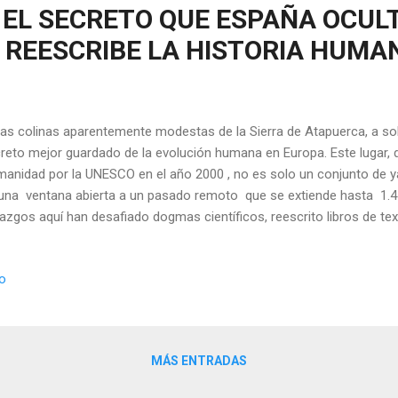
 EL SECRETO QUE ESPAÑA OCULT
 REESCRIBE LA HISTORIA HUMA
las colinas aparentemente modestas de la Sierra de Atapuerca, a so
reto mejor guardado de la evolución humana en Europa. Este lugar, 
anidad por la UNESCO en el año 2000 , no es solo un conjunto de y
una ventana abierta a un pasado remoto que se extiende hasta 1.4 
lazgos aquí han desafiado dogmas científicos, reescrito libros de tex
ana en Europa es mucho más antigua, compleja y fascinante de lo
enario: Una Sierra con una Historia Profunda Ubicación y Entorno:
io
enario La Sierra de Atapuerca no es una elevación imponente (su c
ros), pero su ubicación estratégica la convirtió en un corredor natura
toria , Situada entre las cuencas del Duero y del Ebro, funcionó com
eta Cas...
MÁS ENTRADAS