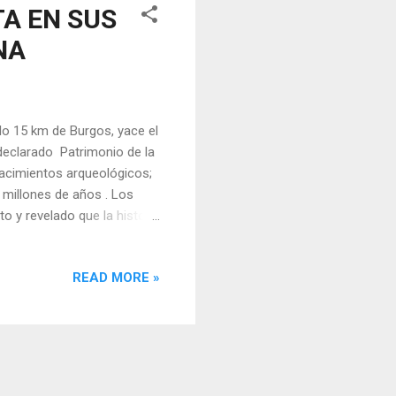
A EN SUS
NA
lo 15 km de Burgos, yace el
declarado Patrimonio de la
acimientos arqueológicos;
millones de años . Los
to y revelado que la historia
 que jamás imaginamos. El
 Un Cruce de Caminos
READ MORE »
ota máxima es de 1079
l crucial a lo largo de la
o un puente entre la