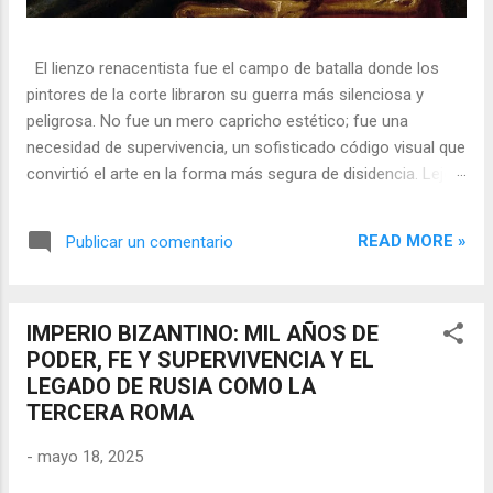
El lienzo renacentista fue el campo de batalla donde los
pintores de la corte libraron su guerra más silenciosa y
peligrosa. No fue un mero capricho estético; fue una
necesidad de supervivencia, un sofisticado código visual que
convirtió el arte en la forma más segura de disidencia. Lejos
de ser meros propagandistas del poder absoluto, estos
artistas eran agentes dobles, equilibrando su necesidad de
READ MORE »
Publicar un comentario
mecenazgo real con la obligación de preservar su integridad
política o simplemente la vida. En una era donde la censura
era la norma y la Inquisición vigilaba cada pincelada, los
IMPERIO BIZANTINO: MIL AÑOS DE
pintores encontraron en los símbolos, las distorsiones y los
PODER, FE Y SUPERVIVENCIA Y EL
objetos cotidianos un lenguaje cifrado capaz de eludir a los
LEGADO DE RUSIA COMO LA
censores y desafiar al trono. 🎭 La arquitectura del engaño
TERCERA ROMA
El retrato renacentista no era un simple reflejo de la realidad,
sino un objeto tridimensional y multifacético. Los pintores
-
mayo 18, 2025
de la corte eran los agentes dobles definitivos, y dominaban
el arte de la "resistencia óptica". ...