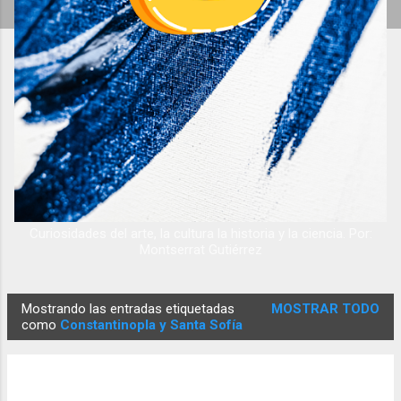
Curiosidades del arte, la cultura la historia y la ciencia. Por:
Montserrat Gutiérrez
Mostrando las entradas etiquetadas
MOSTRAR TODO
E
como
Constantinopla y Santa Sofía
n
t
r