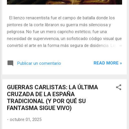
El lienzo renacentista fue el campo de batalla donde los
pintores de la corte libraron su guerra más silenciosa y
peligrosa. No fue un mero capricho estético; fue una
necesidad de supervivencia, un sofisticado código visual que
convirtió el arte en la forma más segura de disidencia. Lejos
de ser meros propagandistas del poder absoluto, estos
artistas eran agentes dobles, equilibrando su necesidad de
READ MORE »
Publicar un comentario
mecenazgo real con la obligación de preservar su integridad
política o simplemente la vida. En una era donde la censura
era la norma y la Inquisición vigilaba cada pincelada, los
GUERRAS CARLISTAS: LA ÚLTIMA
pintores encontraron en los símbolos, las distorsiones y los
CRUZADA DE LA ESPAÑA
objetos cotidianos un lenguaje cifrado capaz de eludir a los
TRADICIONAL (Y POR QUÉ SU
censores y desafiar al trono. 🎭 La arquitectura del engaño
FANTASMA SIGUE VIVO)
El retrato renacentista no era un simple reflejo de la realidad,
sino un objeto tridimensional y multifacético. Los pintores
-
octubre 01, 2025
de la corte eran los agentes dobles definitivos, y dominaban
el arte de la "resistencia óptica". ...