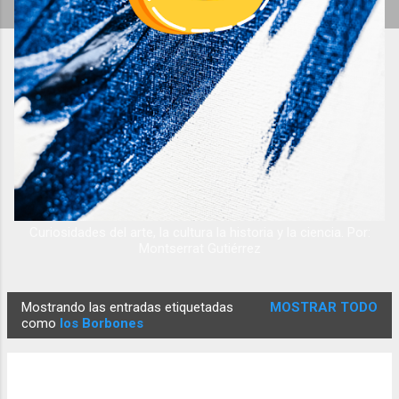
Curiosidades del arte, la cultura la historia y la ciencia. Por:
Montserrat Gutiérrez
Mostrando las entradas etiquetadas
MOSTRAR TODO
E
como
los Borbones
n
t
r