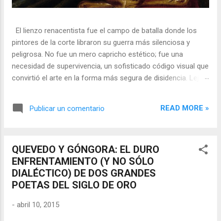
El lienzo renacentista fue el campo de batalla donde los
pintores de la corte libraron su guerra más silenciosa y
peligrosa. No fue un mero capricho estético; fue una
necesidad de supervivencia, un sofisticado código visual que
convirtió el arte en la forma más segura de disidencia. Lejos
de ser meros propagandistas del poder absoluto, estos
artistas eran agentes dobles, equilibrando su necesidad de
READ MORE »
Publicar un comentario
mecenazgo real con la obligación de preservar su integridad
política o simplemente la vida. En una era donde la censura
era la norma y la Inquisición vigilaba cada pincelada, los
QUEVEDO Y GÓNGORA: EL DURO
pintores encontraron en los símbolos, las distorsiones y los
ENFRENTAMIENTO (Y NO SÓLO
objetos cotidianos un lenguaje cifrado capaz de eludir a los
DIALÉCTICO) DE DOS GRANDES
censores y desafiar al trono. 🎭 La arquitectura del engaño
POETAS DEL SIGLO DE ORO
El retrato renacentista no era un simple reflejo de la realidad,
sino un objeto tridimensional y multifacético. Los pintores
-
abril 10, 2015
de la corte eran los agentes dobles definitivos, y dominaban
el arte de la "resistencia óptica". ...