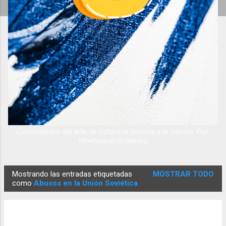
Curiosidades del arte, la cultura la historia y la ciencia. Por:
Montserrat Gutiérrez
Mostrando las entradas etiquetadas
MOSTRAR TODO
E
como
Abusos en la Unión Soviética
n
t
r