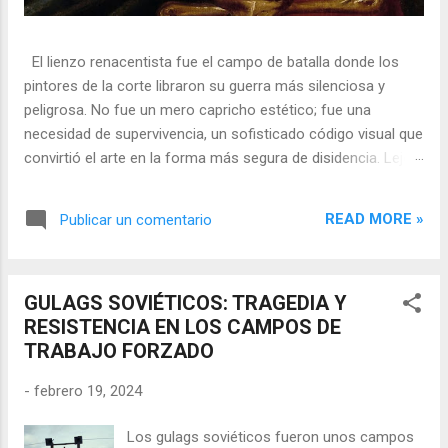
El lienzo renacentista fue el campo de batalla donde los
pintores de la corte libraron su guerra más silenciosa y
peligrosa. No fue un mero capricho estético; fue una
necesidad de supervivencia, un sofisticado código visual que
convirtió el arte en la forma más segura de disidencia. Lejos
de ser meros propagandistas del poder absoluto, estos
artistas eran agentes dobles, equilibrando su necesidad de
READ MORE »
Publicar un comentario
mecenazgo real con la obligación de preservar su integridad
política o simplemente la vida. En una era donde la censura
era la norma y la Inquisición vigilaba cada pincelada, los
GULAGS SOVIÉTICOS: TRAGEDIA Y
pintores encontraron en los símbolos, las distorsiones y los
RESISTENCIA EN LOS CAMPOS DE
objetos cotidianos un lenguaje cifrado capaz de eludir a los
TRABAJO FORZADO
censores y desafiar al trono. 🎭 La arquitectura del engaño
El retrato renacentista no era un simple reflejo de la realidad,
-
febrero 19, 2024
sino un objeto tridimensional y multifacético. Los pintores
de la corte eran los agentes dobles definitivos, y dominaban
Los gulags soviéticos fueron unos campos
el arte de la "resistencia óptica". ...