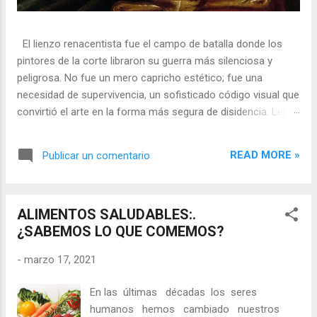
El lienzo renacentista fue el campo de batalla donde los
pintores de la corte libraron su guerra más silenciosa y
peligrosa. No fue un mero capricho estético; fue una
necesidad de supervivencia, un sofisticado código visual que
convirtió el arte en la forma más segura de disidencia. Lejos
de ser meros propagandistas del poder absoluto, estos
artistas eran agentes dobles, equilibrando su necesidad de
READ MORE »
Publicar un comentario
mecenazgo real con la obligación de preservar su integridad
política o simplemente la vida. En una era donde la censura
era la norma y la Inquisición vigilaba cada pincelada, los
ALIMENTOS SALUDABLES:.
pintores encontraron en los símbolos, las distorsiones y los
¿SABEMOS LO QUE COMEMOS?
objetos cotidianos un lenguaje cifrado capaz de eludir a los
censores y desafiar al trono. 🎭 La arquitectura del engaño
-
marzo 17, 2021
El retrato renacentista no era un simple reflejo de la realidad,
sino un objeto tridimensional y multifacético. Los pintores
En las últimas décadas los seres
de la corte eran los agentes dobles definitivos, y dominaban
humanos hemos cambiado nuestros
el arte de la "resistencia óptica". ...