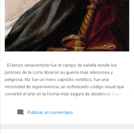
El lienzo renacentista fue el campo de batalla donde los
pintores de la corte libraron su guerra más silenciosa y
peligrosa. No fue un mero capricho estético; fue una
necesidad de supervivencia, un sofisticado código visual que
convirtió el arte en la forma más segura de disidencia. Lejos de
ser meros propagandistas del poder absoluto, estos artistas
eran agentes dobles, equilibrando su necesidad de mecenazgo
Publicar un comentario
real con la obligación de preservar su integridad política o
simplemente la vida. En una era donde la censura era la norma
y la Inquisición vigilaba cada pincelada, los pintores