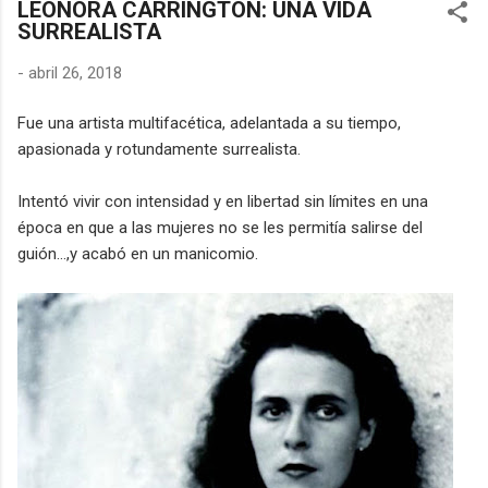
LEONORA CARRINGTON: UNA VIDA
encontraron en los símbolos, las distorsiones y los objetos
SURREALISTA
cotidianos un lenguaje cifrado capaz de eludir a los censores y
desafiar al trono. 🎭 La arquitectura del engaño El retrato
-
abril 26, 2018
renacentista no era un simple reflejo de la realidad, sino un
objeto tridimensional y multifacético. Los pintores de la corte
Fue
una artista multifacética,
adelantada a su tiempo
,
eran los agentes dobles definitivos, y dominaban el arte de la
apasionada y rotundamente surrealista
.
"resistencia óptica". ...
I
ntent
ó
vivir
con intensidad y
en libertad
sin límites
en una
época en que a las mujeres
no se les permitía salirse del
guión
...
,
y acabó en un manicomio
.