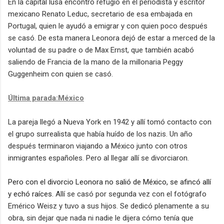
En la capital lusa
encontró refugio en el periodista
y escritor
mexicano Renato Leduc, secretario de
esa
embajada en
Portugal
, quien le ayudó a emigrar y con quien poco después
se casó. De esta manera Leonora dejó de estar a merced de la
voluntad de su padre o de Max Ernst, que también acabó
saliendo de Francia de la mano de la millonaria Peggy
Guggenheim con quien se casó.
Última parada:México
La pareja llegó a Nueva York en 1942 y allí tomó contacto con
el grupo surrealista que había huído de los nazis. Un año
después terminaron
viajando a México junto con otros
inmigrantes españoles
. Pero al llegar allí se divorciaron.
Pero con el divorcio Leonora no salió de México, se afincó allí
y echó raíces.
Allí se casó por segunda vez con el fotógrafo
Emérico Weisz
y
tuvo a sus hijos
. S
e dedicó plenamente a su
obra, sin dejar que nada ni nadie le dijera cómo tenía que