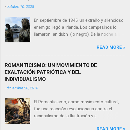
-
octubre 10, 2025
En septiembre de 1845, un extraño y silencioso
enemigo llegó a Irlanda. Los campesinos lo
llamaron an dubh (lo negro). De la noche a la
mañana, los campos de patata, el sustento de
READ MORE »
ocho millones de personas, se convertían en
una masa pestilente y putrefacta. En cinco
años, un millón de irlandeses murieron de
ROMANTICISMO: UN MOVIMIENTO DE
hambre y enfermedades, y otros dos millones
EXALTACIÓN PATRIÓTICA Y DEL
se vieron forzados a un exilio masivo. Pero la
INDIVIDUALISMO
Gorta Mór (La Gran Hambruna) no fue una
-
diciembre 28, 2016
simple tragedia natural. Fue la colisión perfecta
entre una plaga implacable y una ideología
El Romanticismo, como movimiento cultural,
económica despiadada: el laissez-faire liberal,
fue una reacción revolucionaria contra el
aplicado por el gobierno británico de Londres
racionalismo de la Ilustración y el
con una frialdad que rayaba en el exterminio. 1.
Neoclasicismo. Su característica fundamental
La Trampa Perfecta: Cómo Irlanda se Convirtió
READ MORE »
está basada en un conjunto de reglas