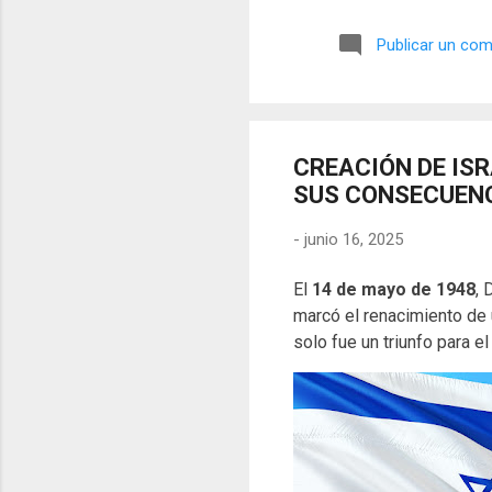
símbolos, las distorsiones y
🎭 La arquitectura del engañ
Publicar un com
multifacético. Los pintores 
CREACIÓN DE ISR
SUS CONSECUEN
-
junio 16, 2025
El
14 de mayo de 1948
, 
marcó el renacimiento de 
solo fue un triunfo para e