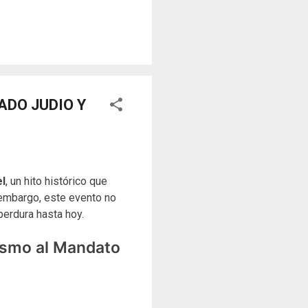
sores y desafiar al trono.
o un objeto tridimensional y
la "resistencia óptica". ...
ADO JUDIO Y
el
, un hito histórico que
 embargo, este evento no
 perdura hasta hoy.
ismo al Mandato