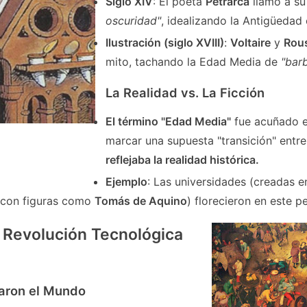
Siglo XIV
: El poeta
Petrarca
llamó a s
oscuridad"
, idealizando la Antigüedad 
Ilustración (siglo XVIII)
:
Voltaire
y
Rou
mito, tachando la Edad Media de
"barb
La Realidad vs. La Ficción
El término "Edad Media"
fue acuñado e
marcar una supuesta "transición" entr
reflejaba la realidad histórica.
Ejemplo
: Las universidades (creadas en 
 (con figuras como
Tomás de Aquino
) florecieron en este p
a Revolución Tecnológica
aron el Mundo