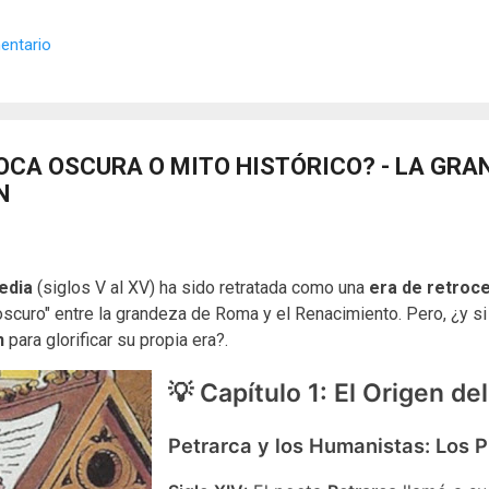
 los objetos cotidianos un lenguaje cifrado capaz de eludir a los cen
o El retrato renacentista no era un simple reflejo de la realidad, sin
entario
de la corte eran los agentes dobles definitivos, y dominaban el arte de 
OCA OSCURA O MITO HISTÓRICO? - LA GRA
N
edia
(siglos V al XV) ha sido retratada como una
era de retroc
 oscuro" entre la grandeza de Roma y el Renacimiento. Pero, ¿y s
n
para glorificar su propia era?.
💡 Capítulo 1: El Origen de
Petrarca y los Humanistas: Los 