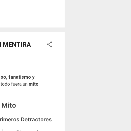
sores y desafiar al trono.
o un objeto tridimensional y
la "resistencia óptica". ...
N MENTIRA
eso, fanatismo y
i todo fuera un
mito
l Mito
Primeros Detractores