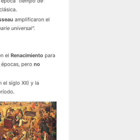
u época
"tiempo de
clásica.
sseau
amplificaron el
arie universal".
n el
Renacimiento
para
e épocas, pero
no
el siglo XII) y la
eríodo.