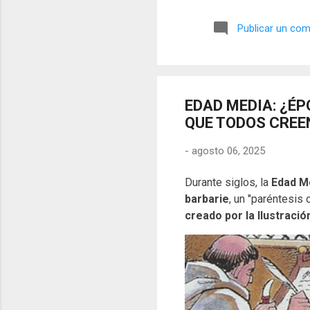
símbolos, las distorsiones y
🎭 La arquitectura del engañ
Publicar un com
multifacético. Los pintores 
EDAD MEDIA: ¿ÉP
QUE TODOS CREE
-
agosto 06, 2025
Durante siglos, la
Edad M
barbarie
, un "paréntesis
creado por la Ilustració