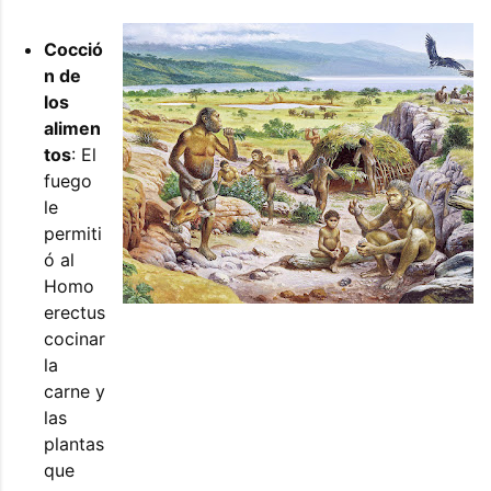
Cocció
n de
los
alimen
tos
: El
fuego
le
permiti
ó al
Homo
erectus
cocinar
la
carne y
las
plantas
que