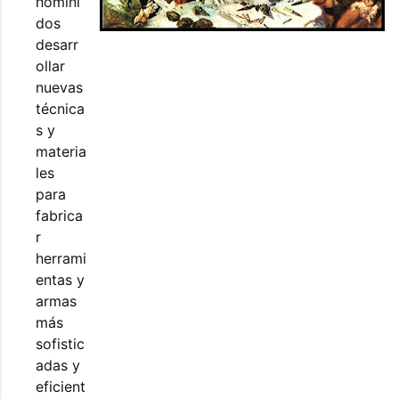
homíni
dos
desarr
ollar
nuevas
técnica
s y
materia
les
para
fabrica
r
herrami
entas y
armas
más
sofistic
adas y
eficient