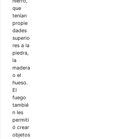
hierro,
que
tenían
propie
dades
superio
res a la
piedra,
la
madera
o el
hueso.
El
fuego
tambié
n les
permiti
ó crear
objetos