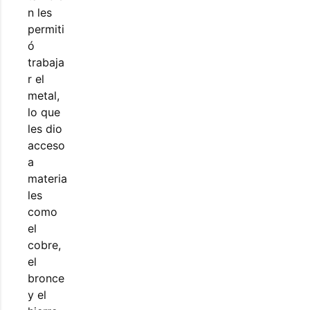
n les
permiti
ó
trabaja
r el
metal,
lo que
les dio
acceso
a
materia
les
como
el
cobre,
el
bronce
y el