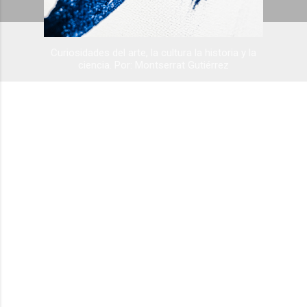
Curiosidades del arte, la cultura la historia y la
ciencia. Por: Montserrat Gutiérrez