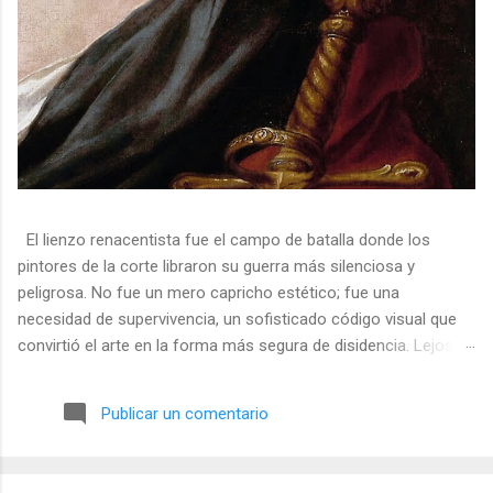
El lienzo renacentista fue el campo de batalla donde los
pintores de la corte libraron su guerra más silenciosa y
peligrosa. No fue un mero capricho estético; fue una
necesidad de supervivencia, un sofisticado código visual que
convirtió el arte en la forma más segura de disidencia. Lejos de
ser meros propagandistas del poder absoluto, estos artistas
eran agentes dobles, equilibrando su necesidad de mecenazgo
Publicar un comentario
real con la obligación de preservar su integridad política o
simplemente la vida. En una era donde la censura era la norma
y la Inquisición vigilaba cada pincelada, los pintores