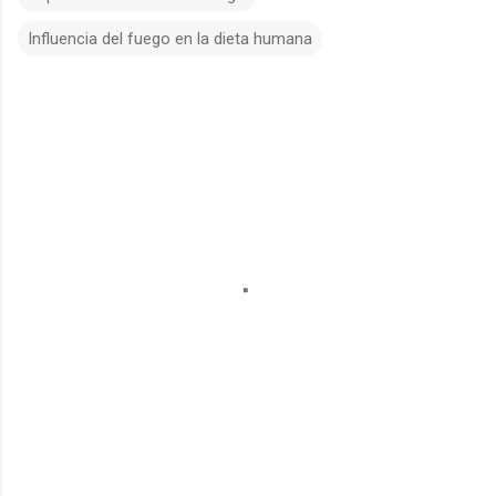
Influencia del fuego en la dieta humana
C
o
m
e
n
t
a
r
i
o
s