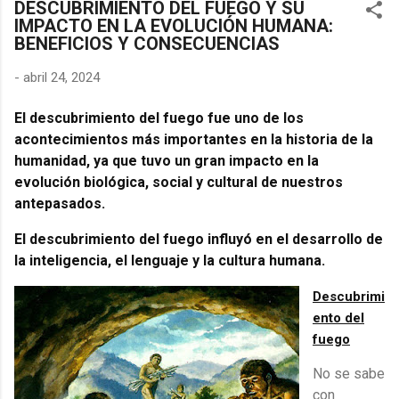
DESCUBRIMIENTO DEL FUEGO Y SU
encontraron en los símbolos, las distorsiones y los objetos
IMPACTO EN LA EVOLUCIÓN HUMANA:
cotidianos un lenguaje cifrado capaz de eludir a los censores y
BENEFICIOS Y CONSECUENCIAS
desafiar al trono. 🎭 La arquitectura del engaño El retrato
renacentista no era un simple reflejo de la realidad, sino un
-
abril 24, 2024
objeto tridimensional y multifacético. Los pintores de la corte
eran los agentes dobles definitivos, y dominaban el arte de la
El descubrimiento del fuego fue uno de los
"resistencia óptica". ...
acontecimientos más importantes en la historia de la
humanidad, ya que tuvo un gran impacto en la
evolución biológica, social y cultural de nuestros
antepasados.
El descubrimiento del fuego influyó en el desarrollo de
la inteligencia, el lenguaje y la cultura humana.
Descubrimi
ento del
fuego
No se sabe
con